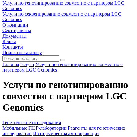
Услуги по генотипированию совместно с партнером LGC
Genomics
Услуги по секвенированию совместно с партнером LGC
Genomics
О компании
Сертификаты
Документы
Кейсы
Контакты
Поиск по каталогу
Главная
”слуги
Услуги по генотипированию совместно с
партнером LGC Genomics
Услуги по генотипированию
совместно с партнером LGC
Genomics
Генетические исследования
Мобильные ПЦР-лаборатории
Реагенты для генетических
исследований
Изотермическая амплификация