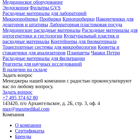
Медицинское оборудование
Эндоскопия
Фильтры GVS
Расходные материалы для лабораторий
Микропробирки
Пробирки
Криопробирки
Наконечники для
дозаторов и штативы
Лабораторная пластиковая посуда
Медицинские расходные материалы
Расходные материалы для
цитогенетики и гистологии
Культуральный пластик и
расходные материалы
Контейнеры для биоматериала
Транспортные системы для микробиологии
Кюветы и
стаканчики для анализаторов
Планшеты
Чашки Петри
Расходные материалы для фильтрации
Реагенты для научных исследований
В наличии на складе
Задать вопрос
Менеджеры нашей компании с радостью проконсультируют
вас по любому вопросу.
Задать вопрос
+7 495 374 62 80
143420, п/о Архангельское, д. 2Б, стр. 3, оф. 4
max@maxmedikal.com
Компания
О компании
Сертификаты
Бренды