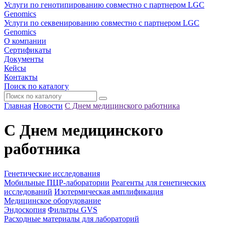
Услуги по генотипированию совместно с партнером LGC
Genomics
Услуги по секвенированию совместно с партнером LGC
Genomics
О компании
Сертификаты
Документы
Кейсы
Контакты
Поиск по каталогу
Главная
Новости
С Днем медицинского работника
С Днем медицинского
работника
Генетические исследования
Мобильные ПЦР-лаборатории
Реагенты для генетических
исследований
Изотермическая амплификация
Медицинское оборудование
Эндоскопия
Фильтры GVS
Расходные материалы для лабораторий