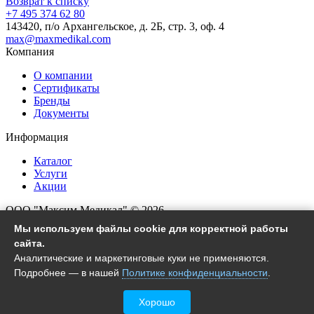
Возврат к списку
+7 495 374 62 80
143420, п/о Архангельское, д. 2Б, стр. 3, оф. 4
max@maxmedikal.com
Компания
О компании
Сертификаты
Бренды
Документы
Информация
Каталог
Услуги
Акции
ООО "Максим Медикал" © 2026
Все права защищены
Мы используем файлы cookie для корректной работы
сайта.
Согласие на обработку ПД
Аналитические и маркетинговые куки не применяются.
Политика конфиденциальности
Подробнее — в нашей
Политике конфиденциальности
.
Настройки файлов cookie
Хорошо