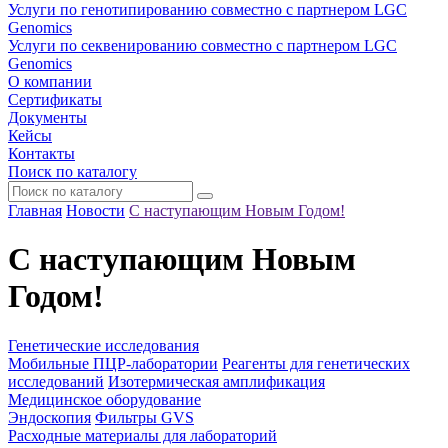
Услуги по генотипированию совместно с партнером LGC
Genomics
Услуги по секвенированию совместно с партнером LGC
Genomics
О компании
Сертификаты
Документы
Кейсы
Контакты
Поиск по каталогу
Главная
Новости
С наступающим Новым Годом!
С наступающим Новым
Годом!
Генетические исследования
Мобильные ПЦР-лаборатории
Реагенты для генетических
исследований
Изотермическая амплификация
Медицинское оборудование
Эндоскопия
Фильтры GVS
Расходные материалы для лабораторий