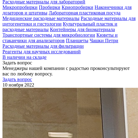
Расходные материалы для лабораторий
Микропробирки
Пробирки
Криопробирки
Наконечники для
дозаторов и штативы
Лабораторная пластиковая посуда
Медицинские расходные материалы
Расходные материалы для
цитогенетики и гистологии
Культуральный пластик и
расходные материалы
Контейнеры для биоматериала
Транспортные системы для микробиологии
Кюветы и
стаканчики для анализаторов
Планшеты
Чашки Петри
Расходные материалы для фильтрации
Реагенты для научных исследований
В наличии на складе
Задать вопрос
Менеджеры нашей компании с радостью проконсультируют
вас по любому вопросу.
Задать вопрос
10 ноября 2022