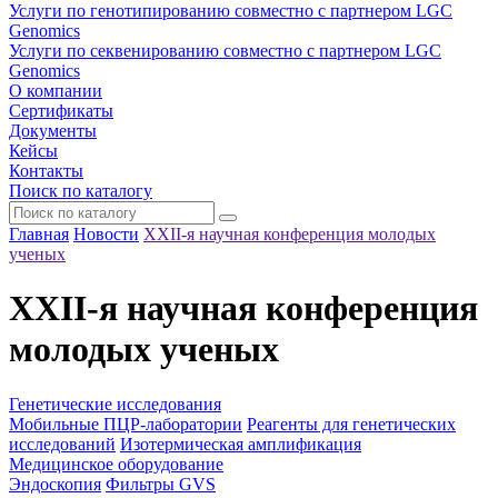
Услуги по генотипированию совместно с партнером LGC
Genomics
Услуги по секвенированию совместно с партнером LGC
Genomics
О компании
Сертификаты
Документы
Кейсы
Контакты
Поиск по каталогу
Главная
Новости
ХХII-я научная конференция молодых
ученых
ХХII-я научная конференция
молодых ученых
Генетические исследования
Мобильные ПЦР-лаборатории
Реагенты для генетических
исследований
Изотермическая амплификация
Медицинское оборудование
Эндоскопия
Фильтры GVS