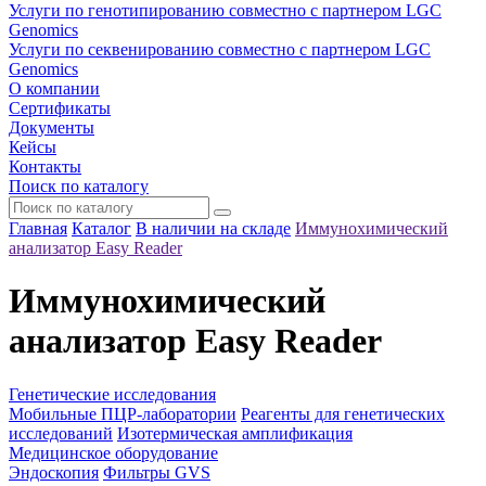
Услуги по генотипированию совместно с партнером LGC
Genomics
Услуги по секвенированию совместно с партнером LGC
Genomics
О компании
Сертификаты
Документы
Кейсы
Контакты
Поиск по каталогу
Главная
Каталог
В наличии на складе
Иммунохимический
анализатор Easy Reader
Иммунохимический
анализатор Easy Reader
Генетические исследования
Мобильные ПЦР-лаборатории
Реагенты для генетических
исследований
Изотермическая амплификация
Медицинское оборудование
Эндоскопия
Фильтры GVS