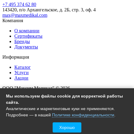
+7 495 374 62 80
143420, п/о Архангельское, д. 2Б, стр. 3, оф. 4
max@maxmedikal.com
Компания
О компании
Сертификаты
Бренды
Документы
Информация
Каталог
Услуги
Акции
ООО "Максим Медикал" © 2026
Все права защищены
Мы используем файлы cookie для корректной работы
сайта.
Согласие на обработку ПД
Аналитические и маркетинговые куки не применяются.
Политика конфиденциальности
Подробнее — в нашей
Политике конфиденциальности
.
Настройки файлов cookie
Хорошо