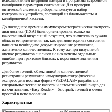
использованием цифровой камеры и программы встроенной
калибровки параметров считывания. Для проверки
оптической системы прибора используется набор
контрольных устройств, состоящий из бланк-кассеты и
калибровочной кассеты.
До последнего времени иммунохроматографическая экспресс-
диагностика (ИХА) была ориентирована только на
качественный визуальный результат, что значительно сужало
область ее применения, так как для мониторинга состояния
пациента необходимо документирование результатов,
желательно количественных. К тому же при визуальной
оценке результатов анализов не исключены отдельные
ошибки при трактовке близких к пороговым значениям
результатов.
Для более точной, объективной и количественной
регистрации результатов иммунохроматографической
экспресс-диагностики фирма «VEDALAB» разработала
специальные тестовые кассеты и автоматический ридер для
их считывания: «Easy Reader» – быстрый, точный и очень
простой в использовании.
Характеристики
Производительность
до 50 тестов в час