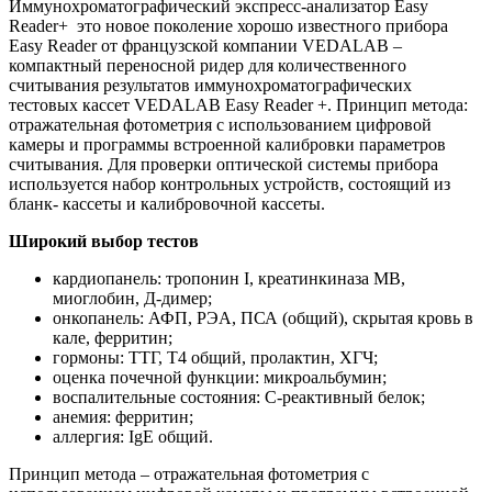
Иммунохроматографический экспресс-анализатор Easy
Reader+ это новое поколение хорошо известного прибора
Easy Reader от французской компании VEDALAB –
компактный переносной ридер для количественного
считывания результатов иммунохроматографических
тестовых кассет VEDALAB Easy Reader +. Принцип метода:
отражательная фотометрия с использованием цифровой
камеры и программы встроенной калибровки параметров
считывания. Для проверки оптической системы прибора
используется набор контрольных устройств, состоящий из
бланк- кассеты и калибровочной кассеты.
Широкий выбор тестов
кардиопанель: тропонин I, креатинкиназа МВ,
миоглобин, Д-димер;
онкопанель: АФП, РЭА, ПСА (общий), скрытая кровь в
кале, ферритин;
гормоны: ТТГ, Т4 общий, пролактин, ХГЧ;
оценка почечной функции: микроальбумин;
воспалительные состояния: С-реактивный белок;
анемия: ферритин;
аллергия: IgЕ общий.
Принцип метода – отражательная фотометрия с