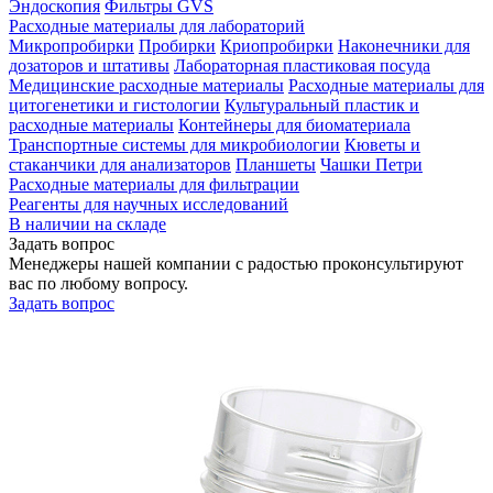
Эндоскопия
Фильтры GVS
Расходные материалы для лабораторий
Микропробирки
Пробирки
Криопробирки
Наконечники для
дозаторов и штативы
Лабораторная пластиковая посуда
Медицинские расходные материалы
Расходные материалы для
цитогенетики и гистологии
Культуральный пластик и
расходные материалы
Контейнеры для биоматериала
Транспортные системы для микробиологии
Кюветы и
стаканчики для анализаторов
Планшеты
Чашки Петри
Расходные материалы для фильтрации
Реагенты для научных исследований
В наличии на складе
Задать вопрос
Менеджеры нашей компании с радостью проконсультируют
вас по любому вопросу.
Задать вопрос