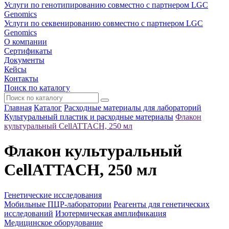
Услуги по генотипированию совместно с партнером LGC
Genomics
Услуги по секвенированию совместно с партнером LGC
Genomics
О компании
Сертификаты
Документы
Кейсы
Контакты
Поиск по каталогу
Главная
Каталог
Расходные материалы для лабораторий
Культуральный пластик и расходные материалы
Флакон
культуральный CellATTACH, 250 мл
Флакон культуральный
CellATTACH, 250 мл
Генетические исследования
Мобильные ПЦР-лаборатории
Реагенты для генетических
исследований
Изотермическая амплификация
Медицинское оборудование