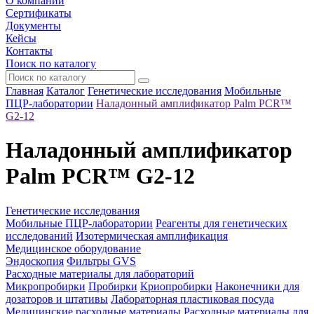
О компании
Сертификаты
Документы
Кейсы
Контакты
Поиск по каталогу
Главная
Каталог
Генетические исследования
Мобильные
ПЦР-лаборатории
Наладонный амплификатор Palm PCR™
G2-12
Наладонный амплификатор
Palm PCR™ G2-12
Генетические исследования
Мобильные ПЦР-лаборатории
Реагенты для генетических
исследований
Изотермическая амплификация
Медицинское оборудование
Эндоскопия
Фильтры GVS
Расходные материалы для лабораторий
Микропробирки
Пробирки
Криопробирки
Наконечники для
дозаторов и штативы
Лабораторная пластиковая посуда
Медицинские расходные материалы
Расходные материалы для