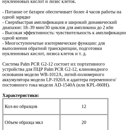
нуклеиновых кислот и лизис клеток.
- Питание от батареи обеспечивает более 4 часов работы на
одной зарядке
- Сверхбыстрая амплификация и широкий динамический
диапазон: 18–39 мин/30 циклов для ампликона до 2 кбн
- Высокая эффективность: чувствительность к амплификации
одной копии
- Многоступенчатые изотермические функции: для
выполнения обратной транскрипции, подготовки
нуклеиновых кислот, лизиса клеток и т. д.
Система Palm PCR G2-12 состоит из: портативного
устройства для ПЦР Palm PCR G2-12, клиновидного
основания модели WB-1012A, литий-полимерного
аккумулятора модели LP-1920A и адаптера переменного/
постоянного тока модели AD-1540A (или KPL-060H).
Характеристики:
Кол-во образцов
12
Объем образца мкл
20