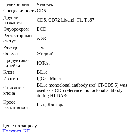
Целевой вид
Человек
Специфичность
CD5
Другие
CD5, CD72 Ligand, T1, Tp67
названия
Флуорохром
ECD
Регуляторный
ASR
статус
Размер
1 мл
Формат
Жидкий
Продуктовая
IOTest
линейка
Клон
BL1a
Изотип
IgG2a Mouse
BL1a monoclonal antibody (ref. 6T-CD5.5) was
Описание
used as a CD5 reference monoclonal antibody
клона
during HLDA/6.
Кросс-
Бык, Лошадь
реактивность
Цена: по запросу
Получить КП