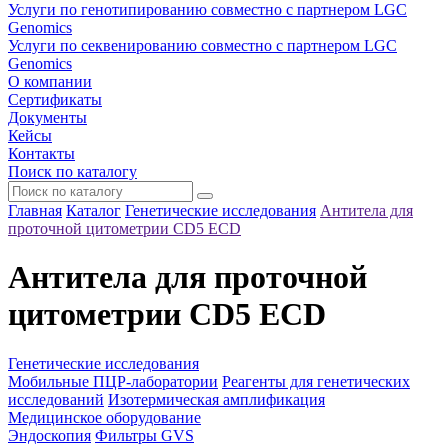
Услуги по генотипированию совместно с партнером LGC
Genomics
Услуги по секвенированию совместно с партнером LGC
Genomics
О компании
Сертификаты
Документы
Кейсы
Контакты
Поиск по каталогу
Главная
Каталог
Генетические исследования
Антитела для
проточной цитометрии CD5 ECD
Антитела для проточной
цитометрии CD5 ECD
Генетические исследования
Мобильные ПЦР-лаборатории
Реагенты для генетических
исследований
Изотермическая амплификация
Медицинское оборудование
Эндоскопия
Фильтры GVS