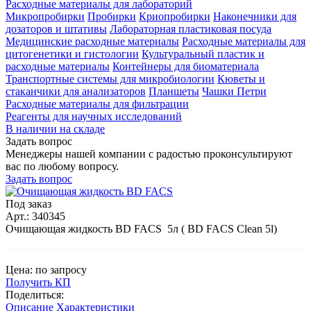
Расходные материалы для лабораторий
Микропробирки
Пробирки
Криопробирки
Наконечники для
дозаторов и штативы
Лабораторная пластиковая посуда
Медицинские расходные материалы
Расходные материалы для
цитогенетики и гистологии
Культуральный пластик и
расходные материалы
Контейнеры для биоматериала
Транспортные системы для микробиологии
Кюветы и
стаканчики для анализаторов
Планшеты
Чашки Петри
Расходные материалы для фильтрации
Реагенты для научных исследований
В наличии на складе
Задать вопрос
Менеджеры нашей компании с радостью проконсультируют
вас по любому вопросу.
Задать вопрос
Под заказ
Арт.: 340345
Очищающая жидкость BD FACS 5л ( BD FACS Clean 5l)
Цена: по запросу
Получить КП
Поделиться:
Описание
Характеристики