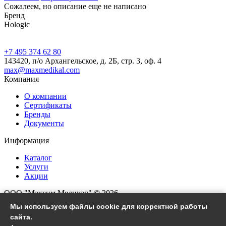
Сожалеем, но описание еще не написано
Бренд
Hologic
+7 495 374 62 80
143420, п/о Архангельское, д. 2Б, стр. 3, оф. 4
max@maxmedikal.com
Компания
О компании
Сертификаты
Бренды
Документы
Информация
Каталог
Услуги
Акции
ООО "Максим Медикал" © 2026
Все права защищены
Мы используем файлы cookie для корректной работы
сайта.
Согласие на обработку ПД