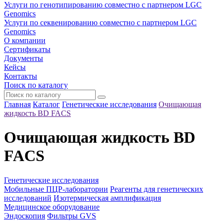
Услуги по генотипированию совместно с партнером LGC
Genomics
Услуги по секвенированию совместно с партнером LGC
Genomics
О компании
Сертификаты
Документы
Кейсы
Контакты
Поиск по каталогу
Главная
Каталог
Генетические исследования
Очищающая
жидкость BD FACS
Очищающая жидкость BD
FACS
Генетические исследования
Мобильные ПЦР-лаборатории
Реагенты для генетических
исследований
Изотермическая амплификация
Медицинское оборудование
Эндоскопия
Фильтры GVS