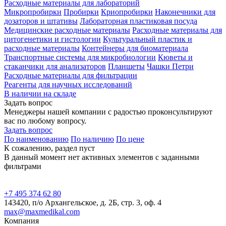
Расходные материалы для лабораторий
Микропробирки
Пробирки
Криопробирки
Наконечники для
дозаторов и штативы
Лабораторная пластиковая посуда
Медицинские расходные материалы
Расходные материалы для
цитогенетики и гистологии
Культуральный пластик и
расходные материалы
Контейнеры для биоматериала
Транспортные системы для микробиологии
Кюветы и
стаканчики для анализаторов
Планшеты
Чашки Петри
Расходные материалы для фильтрации
Реагенты для научных исследований
В наличии на складе
Задать вопрос
Менеджеры нашей компании с радостью проконсультируют
вас по любому вопросу.
Задать вопрос
По наименованию
По наличию
По цене
К сожалению, раздел пуст
В данный момент нет активных элементов с заданными
фильтрами
+7 495 374 62 80
143420, п/о Архангельское, д. 2Б, стр. 3, оф. 4
max@maxmedikal.com
Компания