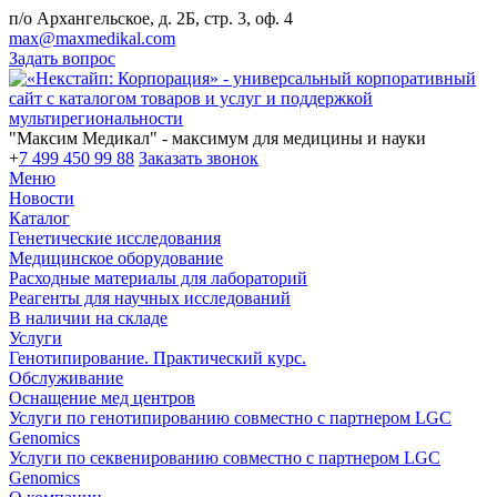
п/о Архангельское, д. 2Б, стр. 3, оф. 4
max@maxmedikal.com
Задать вопрос
"Максим Медикал" - максимум для медицины и науки
+
7 499 450 99 88
Заказать звонок
Меню
Новости
Каталог
Генетические исследования
Медицинское оборудование
Расходные материалы для лабораторий
Реагенты для научных исследований
В наличии на складе
Услуги
Генотипирование. Практический курс.
Обслуживание
Оснащение мед центров
Услуги по генотипированию совместно с партнером LGC
Genomics
Услуги по секвенированию совместно с партнером LGC
Genomics