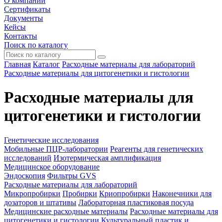
О компании
Сертификаты
Документы
Кейсы
Контакты
Поиск по каталогу
Главная
Каталог
Расходные материалы для лабораторий
Расходные материалы для цитогенетики и гистологии
Расходные материалы для
цитогенетики и гистологии
Генетические исследования
Мобильные ПЦР-лаборатории
Реагенты для генетических
исследований
Изотермическая амплификация
Медицинское оборудование
Эндоскопия
Фильтры GVS
Расходные материалы для лабораторий
Микропробирки
Пробирки
Криопробирки
Наконечники для
дозаторов и штативы
Лабораторная пластиковая посуда
Медицинские расходные материалы
Расходные материалы для
цитогенетики и гистологии
Культуральный пластик и