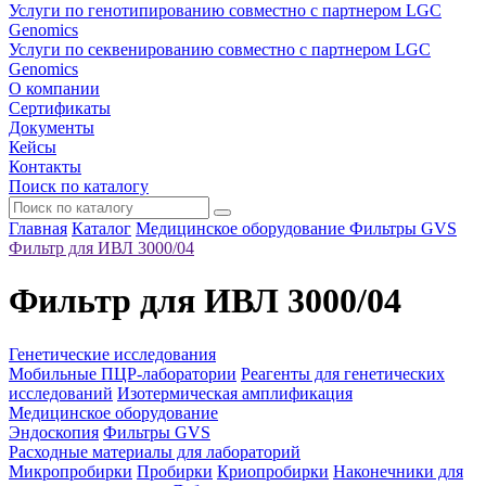
Услуги по генотипированию совместно с партнером LGC
Genomics
Услуги по секвенированию совместно с партнером LGC
Genomics
О компании
Сертификаты
Документы
Кейсы
Контакты
Поиск по каталогу
Главная
Каталог
Медицинское оборудование
Фильтры GVS
Фильтр для ИВЛ 3000/04
Фильтр для ИВЛ 3000/04
Генетические исследования
Мобильные ПЦР-лаборатории
Реагенты для генетических
исследований
Изотермическая амплификация
Медицинское оборудование
Эндоскопия
Фильтры GVS
Расходные материалы для лабораторий
Микропробирки
Пробирки
Криопробирки
Наконечники для