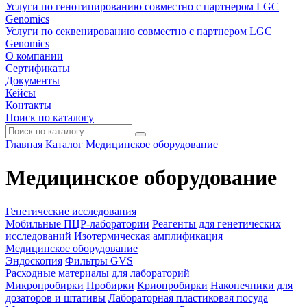
Услуги по генотипированию совместно с партнером LGC
Genomics
Услуги по секвенированию совместно с партнером LGC
Genomics
О компании
Сертификаты
Документы
Кейсы
Контакты
Поиск по каталогу
Главная
Каталог
Медицинское оборудование
Медицинское оборудование
Генетические исследования
Мобильные ПЦР-лаборатории
Реагенты для генетических
исследований
Изотермическая амплификация
Медицинское оборудование
Эндоскопия
Фильтры GVS
Расходные материалы для лабораторий
Микропробирки
Пробирки
Криопробирки
Наконечники для
дозаторов и штативы
Лабораторная пластиковая посуда