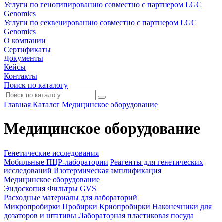
Услуги по генотипированию совместно с партнером LGC
Genomics
Услуги по секвенированию совместно с партнером LGC
Genomics
О компании
Сертификаты
Документы
Кейсы
Контакты
Поиск по каталогу
Главная
Каталог
Медицинское оборудование
Медицинское оборудование
Генетические исследования
Мобильные ПЦР-лаборатории
Реагенты для генетических
исследований
Изотермическая амплификация
Медицинское оборудование
Эндоскопия
Фильтры GVS
Расходные материалы для лабораторий
Микропробирки
Пробирки
Криопробирки
Наконечники для
дозаторов и штативы
Лабораторная пластиковая посуда