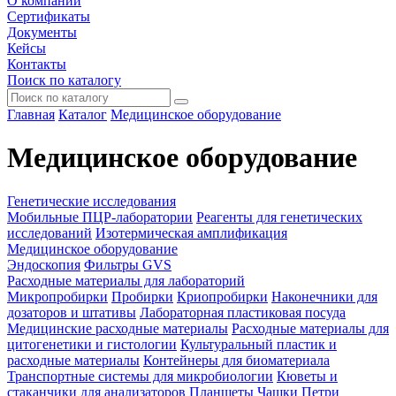
О компании
Сертификаты
Документы
Кейсы
Контакты
Поиск по каталогу
Главная
Каталог
Медицинское оборудование
Медицинское оборудование
Генетические исследования
Мобильные ПЦР-лаборатории
Реагенты для генетических
исследований
Изотермическая амплификация
Медицинское оборудование
Эндоскопия
Фильтры GVS
Расходные материалы для лабораторий
Микропробирки
Пробирки
Криопробирки
Наконечники для
дозаторов и штативы
Лабораторная пластиковая посуда
Медицинские расходные материалы
Расходные материалы для
цитогенетики и гистологии
Культуральный пластик и
расходные материалы
Контейнеры для биоматериала
Транспортные системы для микробиологии
Кюветы и
стаканчики для анализаторов
Планшеты
Чашки Петри