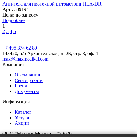
Антитела для проточной цитометрии HLA-DR
Арт.: 339194
Цена: по запросу
Подробнее
1
2
3
4
5
+7 495 374 62 80
143420, п/о Архангельское, д. 2Б, стр. 3, оф. 4
max@maxmedikal.com
Компания
О компании
Сертификаты
Бренды
Документы
Информация
Каталог
Услуги
Акции
ООО "Максим Медикал" © 2026