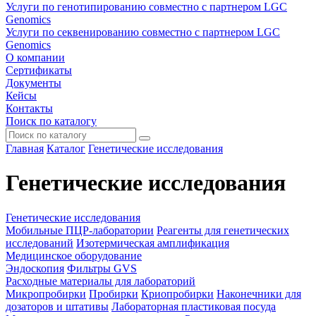
Услуги по генотипированию совместно с партнером LGC
Genomics
Услуги по секвенированию совместно с партнером LGC
Genomics
О компании
Сертификаты
Документы
Кейсы
Контакты
Поиск по каталогу
Главная
Каталог
Генетические исследования
Генетические исследования
Генетические исследования
Мобильные ПЦР-лаборатории
Реагенты для генетических
исследований
Изотермическая амплификация
Медицинское оборудование
Эндоскопия
Фильтры GVS
Расходные материалы для лабораторий
Микропробирки
Пробирки
Криопробирки
Наконечники для
дозаторов и штативы
Лабораторная пластиковая посуда