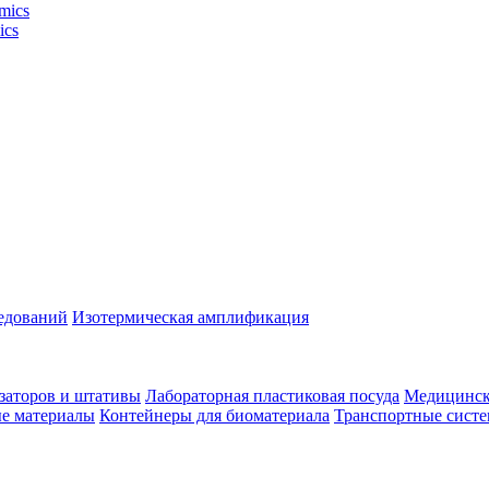
mics
ics
ледований
Изотермическая амплификация
заторов и штативы
Лабораторная пластиковая посуда
Медицинск
ые материалы
Контейнеры для биоматериала
Транспортные сист