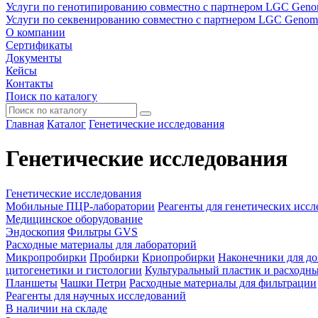
Услуги по генотипированию совместно с партнером LGC Geno
Услуги по секвенированию совместно с партнером LGC Genom
О компании
Сертификаты
Документы
Кейсы
Контакты
Поиск по каталогу
Главная
Каталог
Генетические исследования
Генетические исследования
Генетические исследования
Мобильные ПЦР-лаборатории
Реагенты для генетических исс
Медицинское оборудование
Эндоскопия
Фильтры GVS
Расходные материалы для лабораторий
Микропробирки
Пробирки
Криопробирки
Наконечники для до
цитогенетики и гистологии
Культуральный пластик и расходн
Планшеты
Чашки Петри
Расходные материалы для фильтрации
Реагенты для научных исследований
В наличии на складе