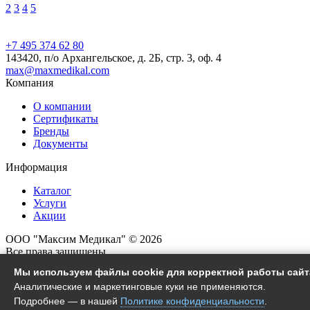
2
3
4
5
+7 495 374 62 80
143420, п/о Архангельское, д. 2Б, стр. 3, оф. 4
max@maxmedikal.com
Компания
О компании
Сертификаты
Бренды
Документы
Информация
Каталог
Услуги
Акции
ООО "Максим Медикал" © 2026
Все права защищены
Мы используем файлы cookie для корректной работы сайт
Согласие на обработку ПД
Аналитические и маркетинговые куки не применяются.
Политика конфиденциальности
Подробнее — в нашей
Политике конфиденциальности
.